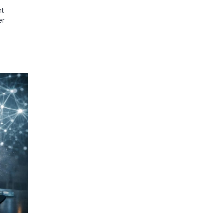
ht
er