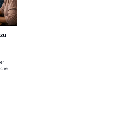
 zu
der
sche