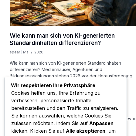
Wie kann man sich von KI-generierten
Standardinhalten differenzieren?
spear
Mai 2, 2026
Wie kann man sich von KI-generierten Standardinhalten
differenzieren? Medienhäuser, Agenturen und
Bildungseinrichtungen stehen 2026 vor der Herausforderung,
hochwertige Inhalte gegenüber
Wir respektieren Ihre Privatsphäre
Cookies helfen uns, Ihre Erfahrung zu
MEHR LESEN MEHR LESEN...
verbessern, personalisierte Inhalte
bereitzustellen und den Traffic zu analysieren.
Sie können auswählen, welche Cookies Sie
« Previ
zulassen möchten, indem Sie auf
Anpassen
klicken. Klicken Sie auf
Alle akzeptieren
, um