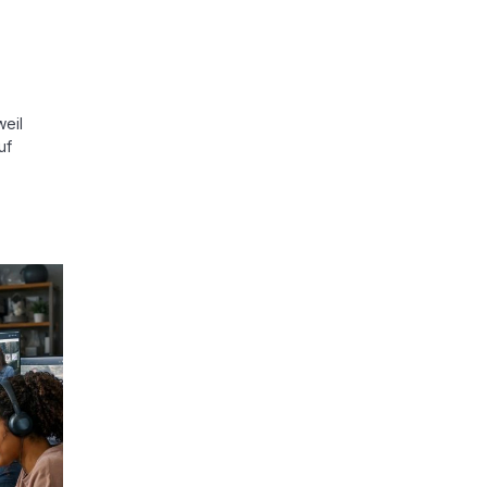
weil
uf